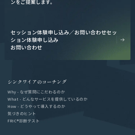
ンをご提案します。
セッション体験申し込み／お問い合わせ
セッ
ション体験申し込み
お問い合わせ
シンクワイアのコーチング
W
h
y
-
な
ぜ
質
問
に
こ
だ
わ
る
の
か
W
h
a
t
-
ど
ん
な
サ
ー
ビ
ス
を
提
供
し
て
い
る
の
か
H
o
w
-
ど
う
や
っ
て
導
入
す
る
の
か
気
づ
き
の
ヒ
ン
ト
F
R
I
C
®
診
断
テ
ス
ト