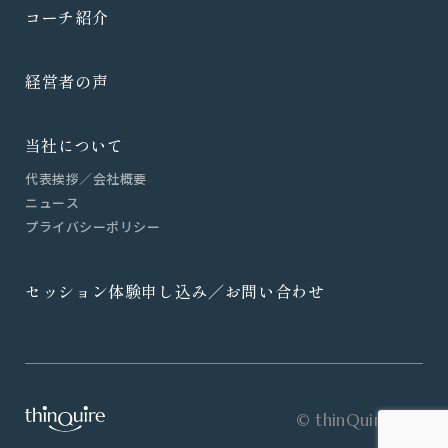
コ
ー
チ
紹
介
経
営
者
の
声
当社について
代
表
挨
拶
／
会
社
概
要
ニ
ュ
ー
ス
プ
ラ
イ
バ
シ
ー
ポ
リ
シ
ー
セ
ッ
シ
ョ
ン
体
験
申
し
込
み
／
お
問
い
合
わ
せ
© thinQuire inc.