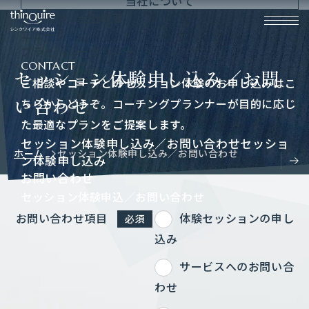
当
社
に
つ
い
て
代
表
挨
拶
／
会
社
概
要
ニ
ュ
ー
ス
シンクワイア株式会社
プ
ラ
イ
バ
シ
ー
ポ
リ
シ
ー
CONTACT
セッション体験申し込み／お問
ご相談やコーチとのセッション体験のお申し込みはこ
い合わせ
ちらからどうぞ。コーチングプランナーが目的に応じ
た最適なプランをご提案します。
セッション体験申し込み／お問い合わせ
セッショ
ホーム
セッション体験申し込み／お問い合わせ
ン体験申し込み
お問い合わせ
セッション体験申込／お問い合わせ
お問い合わせ項目
体験セッションの申し
必須
込み
サービスへのお問い合
わせ