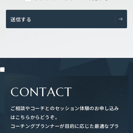
コ
ー
チ
紹
介
経
営
者
の
声
セ
ッ
シ
ョ
ン
体
験
申
し
込
み
／
お
問
い
合
わ
せ
W
h
y
-
な
ぜ
質
問
に
こ
だ
わ
る
の
か
W
h
a
t
-
ど
ん
な
サ
ー
ビ
ス
を
提
供
し
て
い
る
の
か
H
o
w
-
ど
う
や
っ
て
導
入
す
る
の
か
気
づ
き
の
ヒ
ン
ト
F
R
I
C
®
診
断
テ
ス
ト
代
表
挨
拶
／
会
社
概
要
ニ
ュ
ー
ス
プ
ラ
イ
バ
シ
ー
ポ
リ
シ
ー
C
O
N
T
A
C
T
ご相談やコーチとのセッション体験のお申し込み
はこちらからどうぞ。
コーチングプランナーが目的に応じた最適なプラ