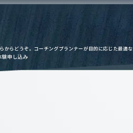
当
社
に
つ
い
て
らからどうぞ。コーチングプランナーが目的に応じた最適な
体験申し込み