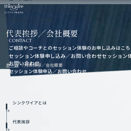
経
営
者
の
声
シンクワイア株式会社
代
表
挨
拶
／
会
社
概
要
ニ
ュ
ー
ス
代表挨拶／会社概要
プ
ラ
イ
バ
シ
ー
ポ
リ
シ
ー
CONTACT
ご相談やコーチとのセッション体験のお申し込みはこち
セッション体験申し込み／お問い合わせ
セッション
お問い合わせ
ホーム
代表挨拶／会社概要
セッション体験申込／お問い合わせ
シンクワイアとは
代表挨拶